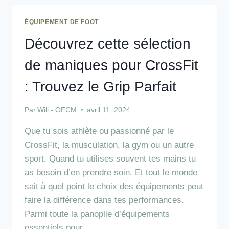
CLASSEMENT
DE
ÉQUIPEMENT DE FOOT
TOUT
LES
Découvrez cette sélection
MAILLOTS
de maniques pour CrossFit
: Trouvez le Grip Parfait
Par
Will - OFCM
avril 11, 2024
Que tu sois athlète ou passionné par le
CrossFit, la musculation, la gym ou un autre
sport. Quand tu utilises souvent tes mains tu
as besoin d’en prendre soin. Et tout le monde
sait à quel point le choix des équipements peut
faire la différence dans tes performances.
Parmi toute la panoplie d’équipements
essentiels pour…