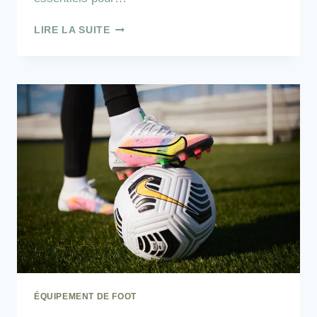
DÉCOUVREZ
LIRE LA SUITE
CETTE
SÉLECTION
DE
MANIQUES
POUR
CROSSFIT
:
TROUVEZ
LE
GRIP
PARFAIT
ÉQUIPEMENT DE FOOT